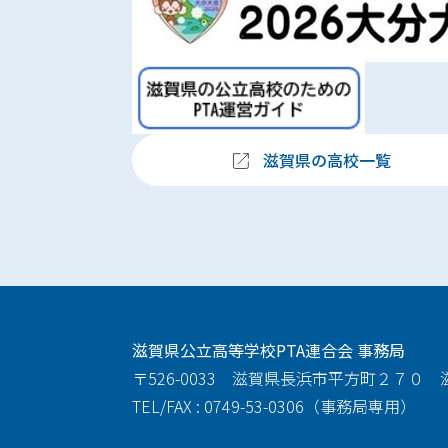
滋賀県の高校一覧
滋賀県公立高等学校PTA連合会 事務局
〒526-0033 滋賀県長浜市平方町２７０
TEL/FAX : 0749-53-0306（事務局専用）