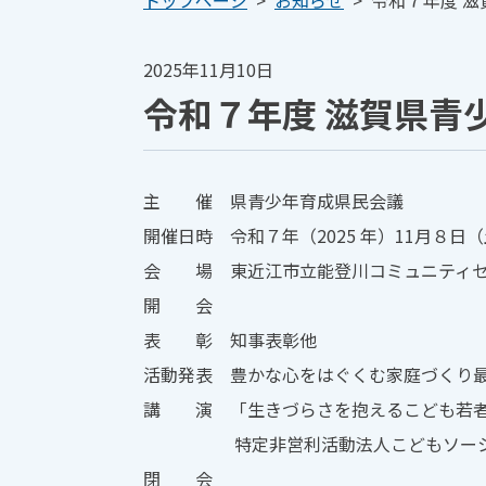
トップページ
>
お知らせ
>
令和７年度 
2025年11月10日
令和７年度 滋賀県青
主 催 県青少年育成県民会議
開催日時 令和７年（2025 年）11月８日（土）
会 場 東近江市立能登川コミュニティ
開 会
表 彰 知事表彰他
活動発表 豊かな心をはぐくむ家庭づくり
講 演 「生きづらさを抱えるこども若
特定非営利活動法人こどもソーシャルワ
閉 会