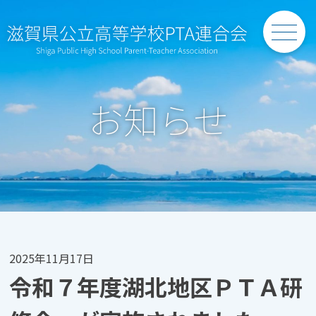
Skip
to
content
お知らせ
2025年11月17日
令和７年度湖北地区ＰＴＡ研